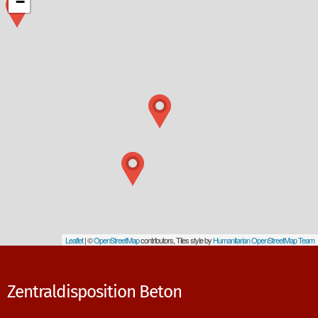
−
Leaflet
| ©
OpenStreetMap
contributors, Tiles style by
Humanitarian OpenStreetMap Team
Zentraldisposition Beton